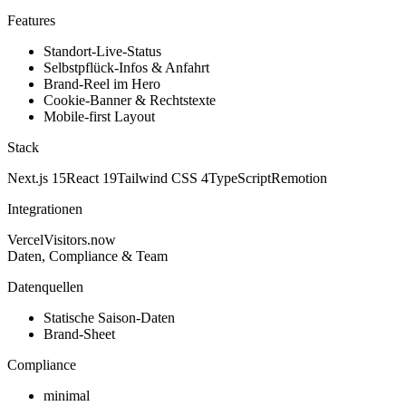
Features
Standort-Live-Status
Selbstpflück-Infos & Anfahrt
Brand-Reel im Hero
Cookie-Banner & Rechtstexte
Mobile-first Layout
Stack
Next.js 15
React 19
Tailwind CSS 4
TypeScript
Remotion
Integrationen
Vercel
Visitors.now
Daten, Compliance & Team
Datenquellen
Statische Saison-Daten
Brand-Sheet
Compliance
minimal