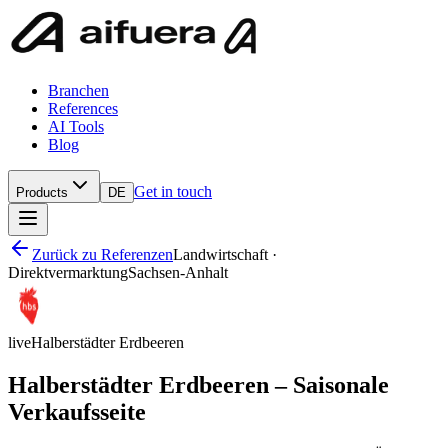
Branchen
References
AI Tools
Blog
Get in touch
Products
DE
Zurück zu Referenzen
Landwirtschaft ·
Direktvermarktung
Sachsen-Anhalt
live
Halberstädter Erdbeeren
Halberstädter Erdbeeren – Saisonale
Verkaufsseite