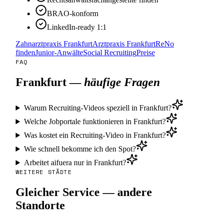
BRAO-konform
LinkedIn-ready 1:1
Zahnarztpraxis Frankfurt
Arztpraxis Frankfurt
ReNo
finden
Junior-Anwälte
Social Recruiting
Preise
FAQ
Frankfurt
—
häufige Fragen
Warum Recruiting-Videos speziell in Frankfurt?
Welche Jobportale funktionieren in Frankfurt?
Was kostet ein Recruiting-Video in Frankfurt?
Wie schnell bekomme ich den Spot?
Arbeitet aifuera nur in Frankfurt?
WEITERE STÄDTE
Gleicher Service — andere
Standorte